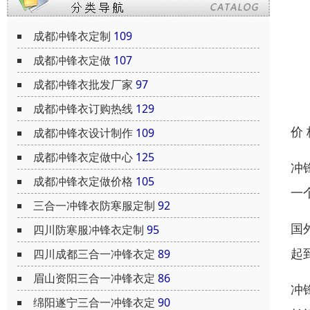
成都冲锋衣定制
109
成都冲锋衣定做
107
成都冲锋衣批发厂家
97
成都冲锋衣订购热线
129
价
成都冲锋衣设计制作
109
成都冲锋衣定做中心
125
冲
成都冲锋衣定做价格
105
一
三合一冲锋衣防寒服定制
92
国
四川防寒服冲锋衣定制
95
起
四川成都三合一冲锋衣定
89
眉山资阳三合一冲锋衣定
86
冲
绵阳遂宁三合一冲锋衣定
90