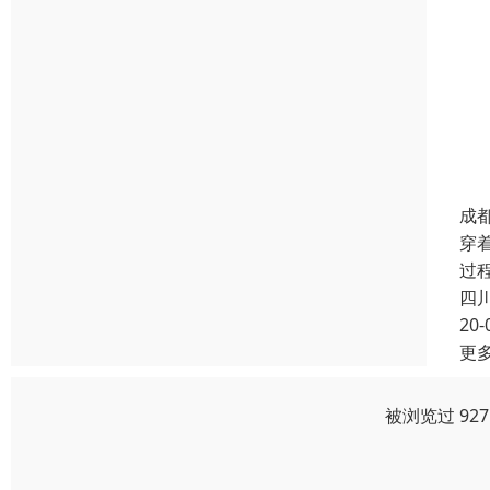
成
穿
过
四
20-
更
被浏览过 92