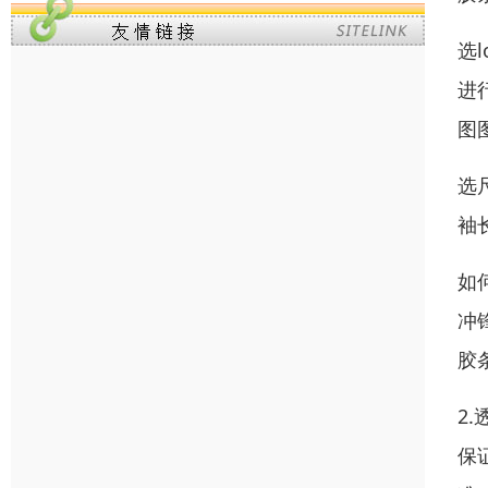
选
进
图
选
袖
如
冲
胶
2
保