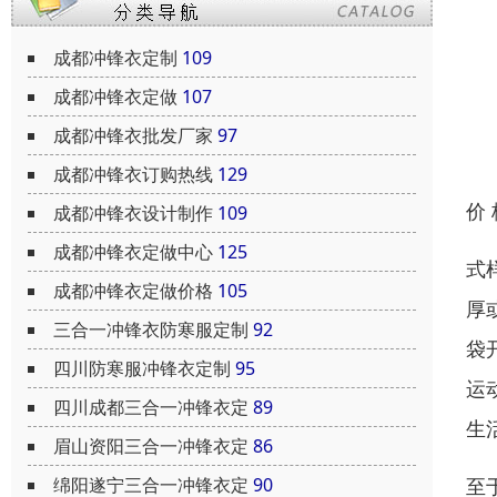
成都冲锋衣定制
109
成都冲锋衣定做
107
成都冲锋衣批发厂家
97
成都冲锋衣订购热线
129
价
成都冲锋衣设计制作
109
成都冲锋衣定做中心
125
式
成都冲锋衣定做价格
105
厚
三合一冲锋衣防寒服定制
92
袋
四川防寒服冲锋衣定制
95
运
四川成都三合一冲锋衣定
89
生
眉山资阳三合一冲锋衣定
86
至
绵阳遂宁三合一冲锋衣定
90