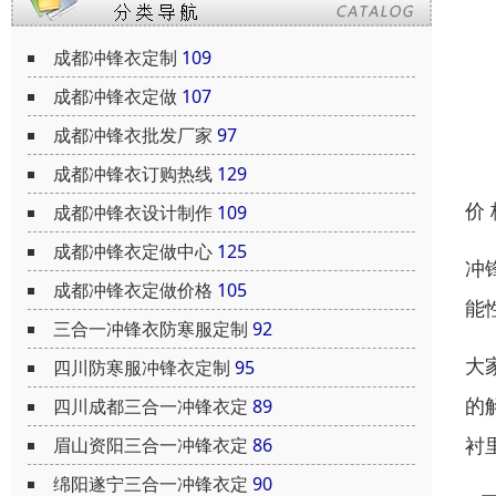
成都冲锋衣定制
109
成都冲锋衣定做
107
成都冲锋衣批发厂家
97
成都冲锋衣订购热线
129
价
成都冲锋衣设计制作
109
成都冲锋衣定做中心
125
冲
成都冲锋衣定做价格
105
能
三合一冲锋衣防寒服定制
92
大
四川防寒服冲锋衣定制
95
的
四川成都三合一冲锋衣定
89
衬
眉山资阳三合一冲锋衣定
86
绵阳遂宁三合一冲锋衣定
90