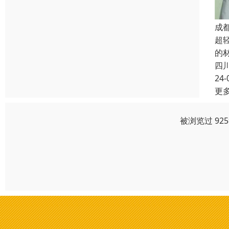
成
超
的
四
24-
更
被浏览过 92