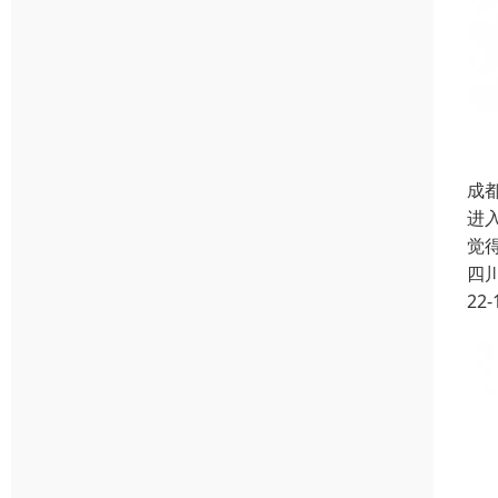
成
进
觉
四
22-