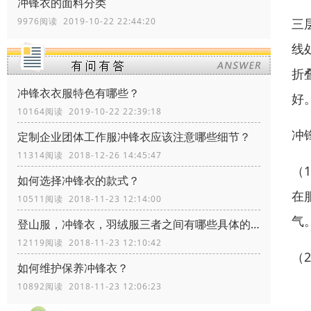
冲锋衣的面料分类
三
9976阅读 2019-10-22 22:44:20
线
折
冲锋衣衣服特色有哪些？
好
10164阅读 2019-10-22 22:39:18
冲
定制企业团体工作服冲锋衣应该注意哪些细节？
11314阅读 2018-12-26 14:45:47
（
如何选择冲锋衣的款式？
在
10511阅读 2018-11-23 12:14:00
气
登山服，冲锋衣，羽绒服三者之间有哪些具体的区别？
12119阅读 2018-11-23 12:10:42
（
如何维护保养冲锋衣？
10892阅读 2018-11-23 12:06:23