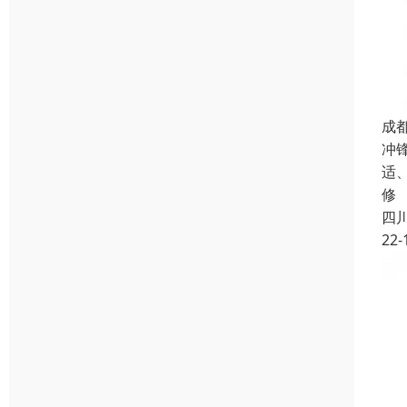
成
冲
适
修
四
22-