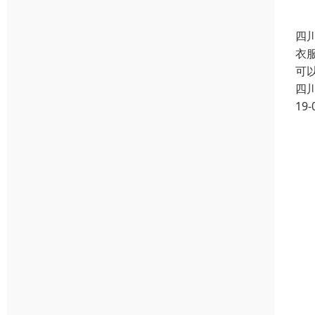
四
衣
可
四
19-