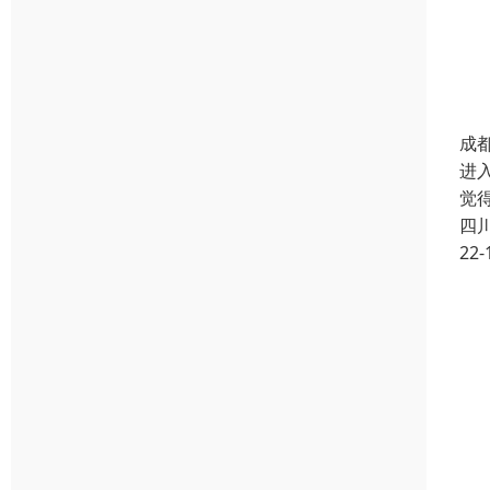
成
进
觉
四
22-