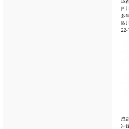
成
四
多
四
22-
成
冲