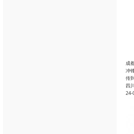
成
冲
传
四
24-