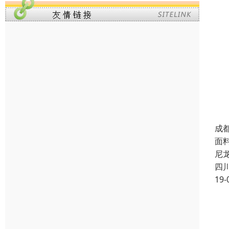
成
面
尼
四
19-