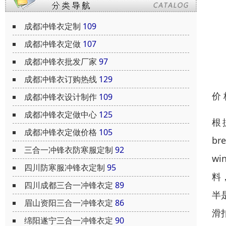
成都冲锋衣定制
109
成都冲锋衣定做
107
成都冲锋衣批发厂家
97
成都冲锋衣订购热线
129
价
成都冲锋衣设计制作
109
成都冲锋衣定做中心
125
根据
成都冲锋衣定做价格
105
br
三合一冲锋衣防寒服定制
92
wi
四川防寒服冲锋衣定制
95
料
四川成都三合一冲锋衣定
89
半
眉山资阳三合一冲锋衣定
86
滑
绵阳遂宁三合一冲锋衣定
90