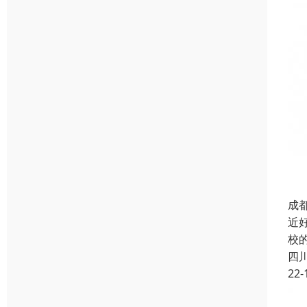
成
近
校
四
22-