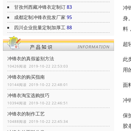
甘孜州西藏冲锋衣定制订
83
冲
成都定制冲锋衣批发厂家
95
身
四川企业批量定制加厚工
88
料
超
冲锋衣的真假鉴别方法
此
10426阅读 2019-10-22 22:53:03
用
冲锋衣的购买指南
面
10144阅读 2019-10-22 22:48:01
冲锋衣淘宝选购技巧
冲
10394阅读 2019-10-22 22:46:51
冲锋衣的制作工艺
保
10488阅读 2019-10-22 22:45:34
胶