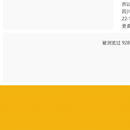
所
四
22-
更
被浏览过 92