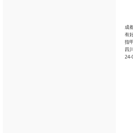
成
有
指
四
24-