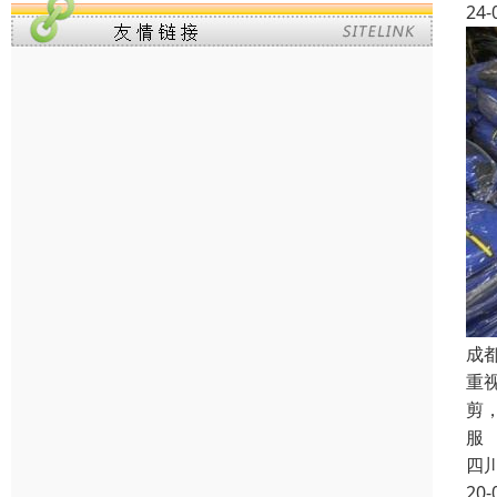
24-
成
重
剪
服
四
20-