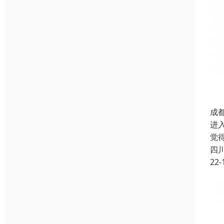
成
进
觉
四
22-