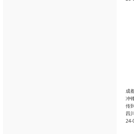
成
冲
传
四
24-