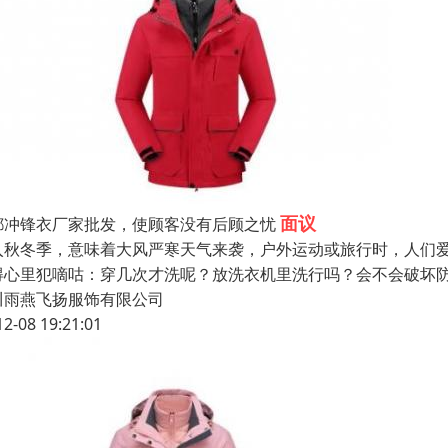
面议
都冲锋衣厂家批发，使顾客没有后顾之忧
入秋冬季，意味着大风严寒天气来袭，户外运动或旅行时，人们
得心里犯嘀咕：穿几次才洗呢？放洗衣机里洗行吗？会不会破坏防水性
川雨燕飞扬服饰有限公司
12-08 19:21:01