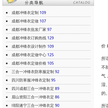
成都冲锋衣定制
109
成都冲锋衣定做
107
成都冲锋衣批发厂家
97
成都冲锋衣订购热线
129
价
成都冲锋衣设计制作
109
成都冲锋衣定做中心
125
所
成都冲锋衣定做价格
105
不
三合一冲锋衣防寒服定制
92
气
四川防寒服冲锋衣定制
95
湿
四川成都三合一冲锋衣定
89
的
眉山资阳三合一冲锋衣定
86
所
绵阳遂宁三合一冲锋衣定
90