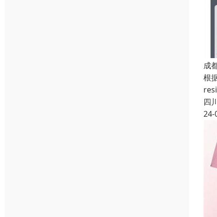
成
根据
re
四
24-