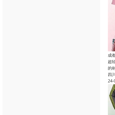
成
超
的
四
24-