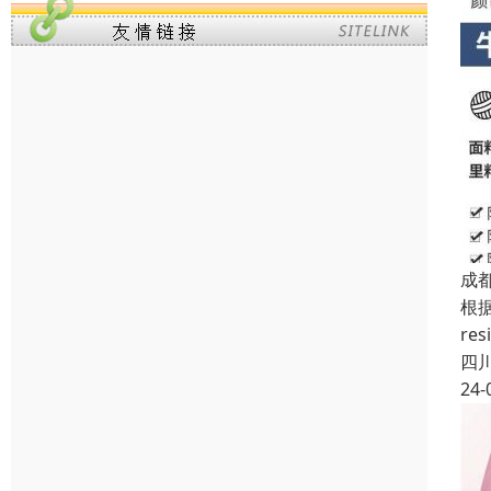
成
根据
re
四
24-