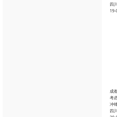
四
19-
成
考
冲
四