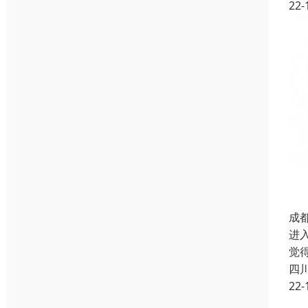
22-
成
进
觉
四
22-