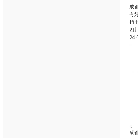
成
有
指
四
24-
成