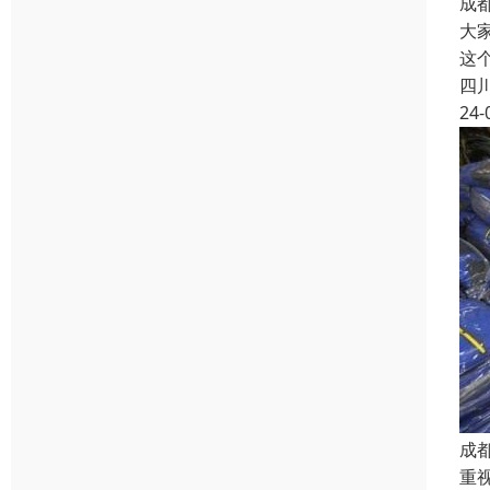
成
大
这
四
24-
成
重