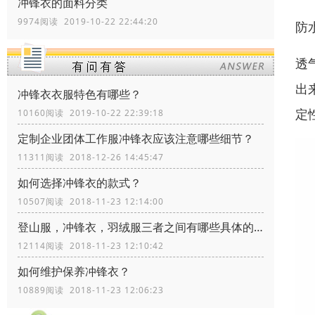
冲锋衣的面料分类
9974阅读 2019-10-22 22:44:20
防
透
出
冲锋衣衣服特色有哪些？
定
10160阅读 2019-10-22 22:39:18
定制企业团体工作服冲锋衣应该注意哪些细节？
11311阅读 2018-12-26 14:45:47
如何选择冲锋衣的款式？
10507阅读 2018-11-23 12:14:00
登山服，冲锋衣，羽绒服三者之间有哪些具体的区别？
12114阅读 2018-11-23 12:10:42
如何维护保养冲锋衣？
10889阅读 2018-11-23 12:06:23