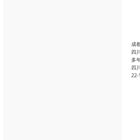
成
四
多
四
22-