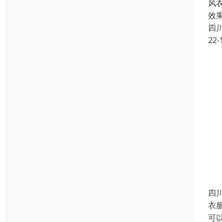
风
效
四
22-
四
衣
可